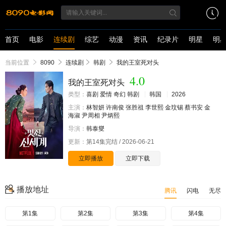
首页
电影
连续剧
综艺
动漫
资讯
纪录片
明星
明
当前位置
8090
连续剧
韩剧
我的王室死对头
4.0
我的王室死对头
类型：
喜剧
爱情
奇幻
韩剧
韩国
2026
主演：
林智妍
许南俊
张胜祖
李世熙
金玟锡
蔡书安
金
海淑
尹周相
尹炳熙
导演：
韩泰燮
更新：
第14集完结 / 2026-06-21
立即播放
立即下载
播放地址
腾讯
闪电
无尽
第1集
第2集
第3集
第4集