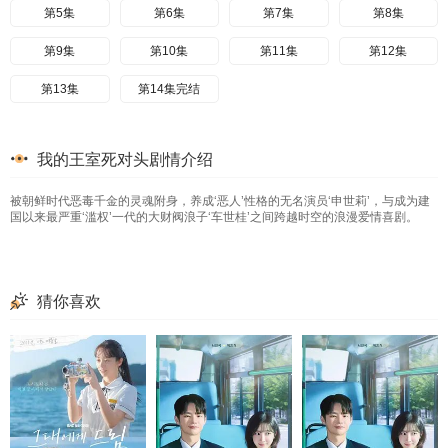
第5集
第6集
第7集
第8集
第9集
第10集
第11集
第12集
第13集
第14集完结
我的王室死对头剧情介绍
被朝鲜时代恶毒千金的灵魂附身，养成‘恶人’性格的无名演员‘申世莉’，与成为建
国以来最严重‘滥权’一代的大财阀浪子‘车世桂’之间跨越时空的浪漫爱情喜剧。
猜你喜欢