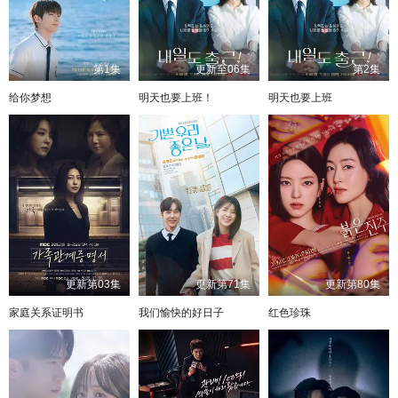
第1集
更新至06集
第2集
给你梦想
明天也要上班！
明天也要上班
更新第03集
更新第71集
更新第80集
家庭关系证明书
我们愉快的好日子
红色珍珠