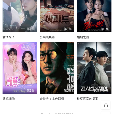
第1集
第1集
第1集
爱情来了
公寓黑风暴
婚姻之后
第1集
第1集
更新至06集
共感细胞
金特务：本色回归
检察官室的提案